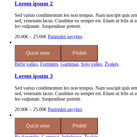
Lorem ipsum 2
Sed varius condimentum leo non tempus. Nam suscipit quis urna 
sed, venenatis lacus. Curabitur eu semper est. Etiam ut felis ut a
leo vulputate. Suspendisse potenti.
20.00
€
–
25.00
€
Pasirinkti savybes
Quick view
Pridėti
Bičių vaško
,
Forminės
,
Gaminiai
,
Sojų vaško
,
Žvakės
Lorem ipsum 3
Sed varius condimentum leo non tempus. Nam suscipit quis urna 
sed, venenatis lacus. Curabitur eu semper est. Etiam ut felis ut a
leo vulputate. Suspendisse potenti.
20.00
€
–
25.00
€
Pasirinkti savybes
Quick view
Pridėti
Be dangtelio
,
Gaminiai
,
Indeliuose
,
Žvakės