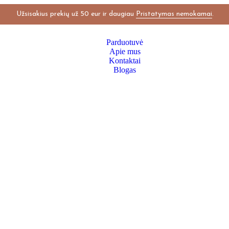
Užsisakius prekių už 50 eur ir daugiau
Pristatymas nemokamai
.
Parduotuvė
Apie mus
Kontaktai
Blogas