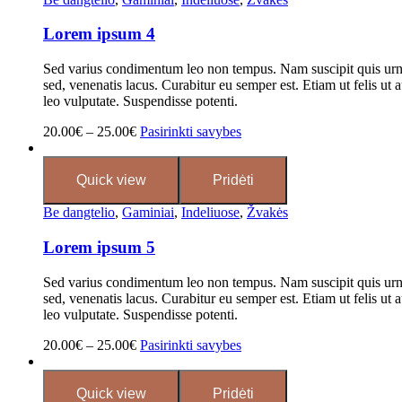
Lorem ipsum 4
Sed varius condimentum leo non tempus. Nam suscipit quis urna 
sed, venenatis lacus. Curabitur eu semper est. Etiam ut felis ut a
leo vulputate. Suspendisse potenti.
20.00
€
–
25.00
€
Pasirinkti savybes
Quick view
Pridėti
Be dangtelio
,
Gaminiai
,
Indeliuose
,
Žvakės
Lorem ipsum 5
Sed varius condimentum leo non tempus. Nam suscipit quis urna 
sed, venenatis lacus. Curabitur eu semper est. Etiam ut felis ut a
leo vulputate. Suspendisse potenti.
20.00
€
–
25.00
€
Pasirinkti savybes
Quick view
Pridėti