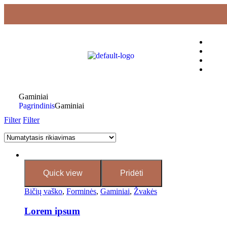
Gaminiai
Pagrindinis
Gaminiai
Filter
Filter
Quick view
Pridėti
Bičių vaško
,
Forminės
,
Gaminiai
,
Žvakės
Lorem ipsum