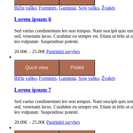
Bičių vaško
,
Forminės
,
Gaminiai
,
Sojų vaško
,
Žvakės
Lorem ipsum 6
Sed varius condimentum leo non tempus. Nam suscipit quis urna 
sed, venenatis lacus. Curabitur eu semper est. Etiam ut felis ut a
leo vulputate. Suspendisse potenti.
20.00
€
–
25.00
€
Pasirinkti savybes
Quick view
Pridėti
Bičių vaško
,
Forminės
,
Gaminiai
,
Sojų vaško
,
Žvakės
Lorem ipsum 7
Sed varius condimentum leo non tempus. Nam suscipit quis urna 
sed, venenatis lacus. Curabitur eu semper est. Etiam ut felis ut a
leo vulputate. Suspendisse potenti.
20.00
€
–
25.00
€
Pasirinkti savybes