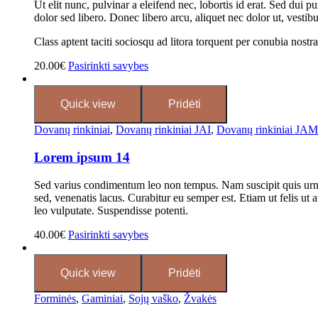
Ut elit nunc, pulvinar a eleifend nec, lobortis id erat. Sed dui p
dolor sed libero. Donec libero arcu, aliquet nec dolor ut, vestib
Class aptent taciti sociosqu ad litora torquent per conubia nostra
20.00
€
Pasirinkti savybes
Quick view
Pridėti
Dovanų rinkiniai
,
Dovanų rinkiniai JAI
,
Dovanų rinkiniai JAM
Lorem ipsum 14
Sed varius condimentum leo non tempus. Nam suscipit quis urna 
sed, venenatis lacus. Curabitur eu semper est. Etiam ut felis ut a
leo vulputate. Suspendisse potenti.
40.00
€
Pasirinkti savybes
Quick view
Pridėti
Forminės
,
Gaminiai
,
Sojų vaško
,
Žvakės