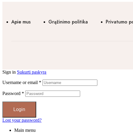
Apie mus
Grąžinimo politika
Privatumo po
Sign in
Sukurti paskyrą
Username or email
*
Password
*
Login
Lost your password?
Main menu