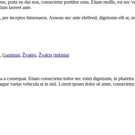
urus, porta eu dui non, consectetur porttitor urna. Etiam mollis, est nec 
ulum laoreet ante.
, per inceptos himenaeos. Aenean nec ante eleifend, dignissim elit at, ma
,
Gaminiai
,
Žvakės
,
Žvakių rinkiniai
a consequat. Etiam consectetur tortor nec enim dignissim, in pharetra a
ugue varius vehicula at in nisl. Lorem ipsum dolor sit amet, consectetur a