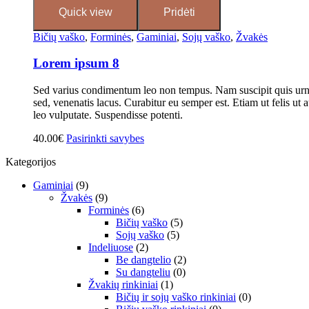
Quick view
Pridėti
Bičių vaško
,
Forminės
,
Gaminiai
,
Sojų vaško
,
Žvakės
Lorem ipsum 8
Sed varius condimentum leo non tempus. Nam suscipit quis urna 
sed, venenatis lacus. Curabitur eu semper est. Etiam ut felis ut a
leo vulputate. Suspendisse potenti.
40.00
€
Pasirinkti savybes
Kategorijos
Gaminiai
(9)
Žvakės
(9)
Forminės
(6)
Bičių vaško
(5)
Sojų vaško
(5)
Indeliuose
(2)
Be dangtelio
(2)
Su dangteliu
(0)
Žvakių rinkiniai
(1)
Bičių ir sojų vaško rinkiniai
(0)