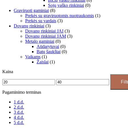
Bičių vaško rinkiniai
(0)
Sojų vaško rinkiniai
(0)
Graviruoti gaminiai
(8)
Prekės su graviruotomis nuotraukomis
(1)
Prekės su vardais
(3)
Dovanų rinkiniai
(3)
Dovanų rinkiniai JAI
(3)
Dovanų rinkiniai JAM
(3)
Metalo gaminiai
(0)
Atidarytuvai
(0)
Batų šaukštai
(0)
Vaikams
(1)
Žaislai
(1)
Kaina
Filt
Pagaminimo terminas
1 d.d.
2 d.d.
3 d.d.
4 d.d.
5 d.d.