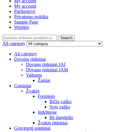
My account
My account
Parduotuvė
Privatumo politika
Sample Page
Wishlist
Search
Search
for:
All category
All category
Dovanų rinkiniai
Dovanų rinkiniai JAI
Dovanų rinkiniai JAM
Vaikams
Žaislai
Gaminiai
Žvakės
Forminės
Bičių vaško
Sojų vaško
Indeliuose
Be dangtelio
Žvakių rinkiniai
Graviruoti gaminiai