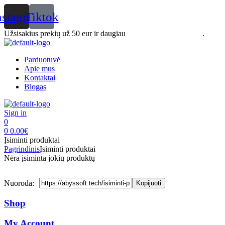
nstagram
Tiktok
Užsisakius prekių už 50 eur ir daugiau
Pristatymas nemokamai
.
Menu
Parduotuvė
Apie mus
Kontaktai
Blogas
Sign in
0
0
0.00
€
Įsiminti produktai
Pagrindinis
Įsiminti produktai
Nėra įsiminta jokių produktų
Nuoroda:
Shop
My Account