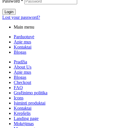
Password
*
Login
Lost your password?
Main menu
Parduotuvė
Apie mus
Kontaktai
Blogas
Pradžia
About Us
Apie mus
Blogas
Checkout
FAQ
Grąžinimo politika
Icons
Įsiminti produktai
Kontaktai
Krepšelis
Landing page
Mokėjimas