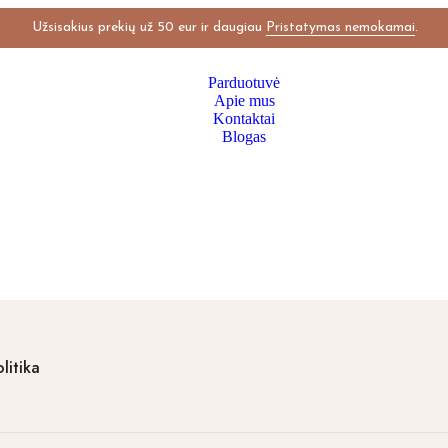
Užsisakius prekių už 50 eur ir daugiau
Pristatymas nemokamai
.
Parduotuvė
Apie mus
Kontaktai
Blogas
litika