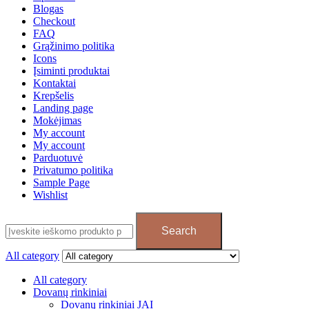
Blogas
Checkout
FAQ
Grąžinimo politika
Icons
Įsiminti produktai
Kontaktai
Krepšelis
Landing page
Mokėjimas
My account
My account
Parduotuvė
Privatumo politika
Sample Page
Wishlist
Search
All category
All category
Dovanų rinkiniai
Dovanų rinkiniai JAI