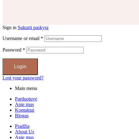
Sign in
Sukurti paskyrą
Username or email
*
Password
*
Login
Lost your password?
Main menu
Parduotuvė
Apie mus
Kontaktai
Blogas
Pradžia
About Us
Apie mus