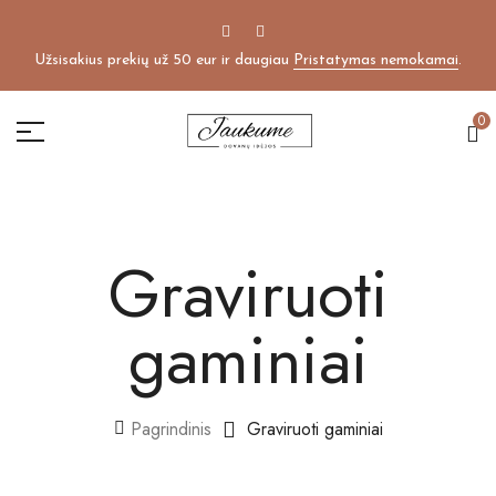
Užsisakius prekių už 50 eur ir daugiau
Pristatymas nemokamai
.
0
Graviruoti
gaminiai
Pagrindinis
Graviruoti gaminiai