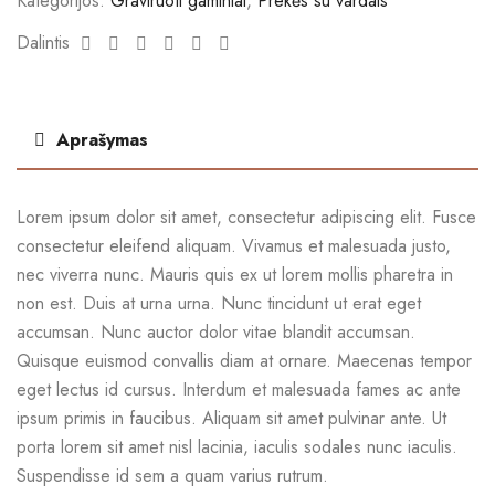
Kategorijos:
Graviruoti gaminiai
,
Prekės su vardais
Facebook
Twitter
Linkedin
Google+
Pinterest
Email
Dalintis
Aprašymas
Lorem ipsum dolor sit amet, consectetur adipiscing elit. Fusce
consectetur eleifend aliquam. Vivamus et malesuada justo,
nec viverra nunc. Mauris quis ex ut lorem mollis pharetra in
non est. Duis at urna urna. Nunc tincidunt ut erat eget
accumsan. Nunc auctor dolor vitae blandit accumsan.
Quisque euismod convallis diam at ornare. Maecenas tempor
eget lectus id cursus. Interdum et malesuada fames ac ante
ipsum primis in faucibus. Aliquam sit amet pulvinar ante. Ut
porta lorem sit amet nisl lacinia, iaculis sodales nunc iaculis.
Suspendisse id sem a quam varius rutrum.