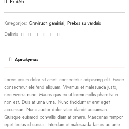
Pridėti
Kategorijos:
Graviruoti gaminiai
,
Prekės su vardais
Facebook
Twitter
Linkedin
Google+
Pinterest
Email
Dalintis
Aprašymas
Lorem ipsum dolor sit amet, consectetur adipiscing elit. Fusce
consectetur eleifend aliquam. Vivamus et malesuada justo,
nec viverra nunc. Mauris quis ex ut lorem mollis pharetra in
non est. Duis at urna urna. Nunc tincidunt ut erat eget
accumsan. Nunc auctor dolor vitae blandit accumsan.
Quisque euismod convallis diam at ornare. Maecenas tempor
eget lectus id cursus. Interdum et malesuada fames ac ante