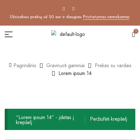
Užsisakius prekių už 50 eur ir daugiau
Pristatymas nemokamai
.
1
Pagrindinis
Graviruoti gaminiai
Prekės su vardais
Lorem ipsum 14
“Lorem ipsum 14” - įdėtas į
Peržiūrėti krepšelį
krepšelį