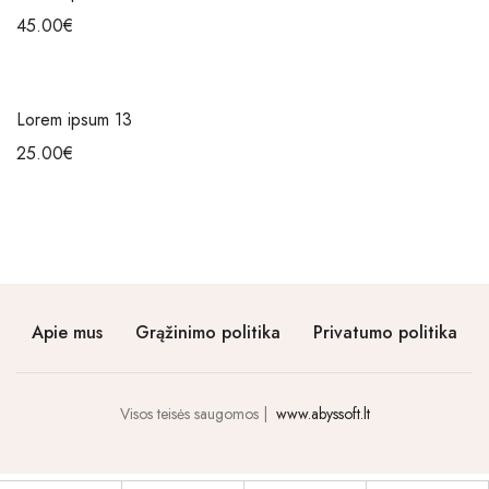
45.00
€
Lorem ipsum 13
25.00
€
Apie mus
Grąžinimo politika
Privatumo politika
Visos teisės saugomos |
www.abyssoft.lt