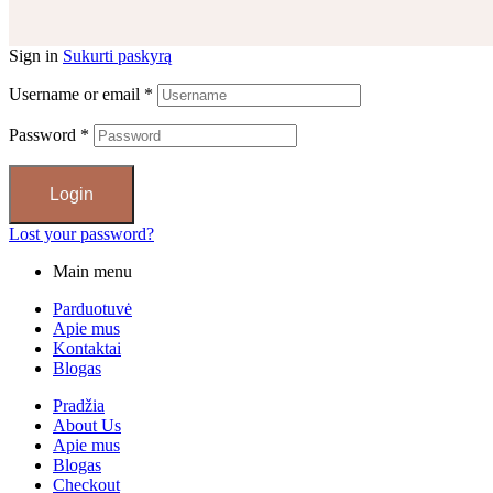
Sign in
Sukurti paskyrą
Username or email
*
Password
*
Login
Lost your password?
Main menu
Parduotuvė
Apie mus
Kontaktai
Blogas
Pradžia
About Us
Apie mus
Blogas
Checkout