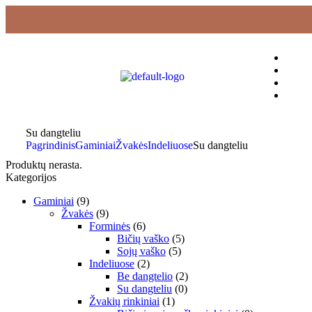
Su dangteliu
Pagrindinis
Gaminiai
Žvakės
Indeliuose
Su dangteliu
Produktų nerasta.
Kategorijos
Gaminiai
(9)
Žvakės
(9)
Forminės
(6)
Bičių vaško
(5)
Sojų vaško
(5)
Indeliuose
(2)
Be dangtelio
(2)
Su dangteliu
(0)
Žvakių rinkiniai
(1)