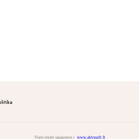
litika
Visos teisės saugomos |
www.abyssoft.lt