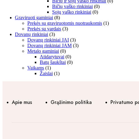
Bičių ir sojų vaško rinkiniai
(0)
Bičių vaško rinkiniai
(0)
Sojų vaško rinkiniai
(0)
Graviruoti gaminiai
(8)
Prekės su graviruotomis nuotraukomis
(1)
Prekės su vardais
(3)
Dovanų rinkiniai
(3)
Dovanų rinkiniai JAI
(3)
Dovanų rinkiniai JAM
(3)
Metalo gaminiai
(0)
Atidarytuvai
(0)
Batų šaukštai
(0)
Vaikams
(1)
Žaislai
(1)
Apie mus
Grąžinimo politika
Privatumo po