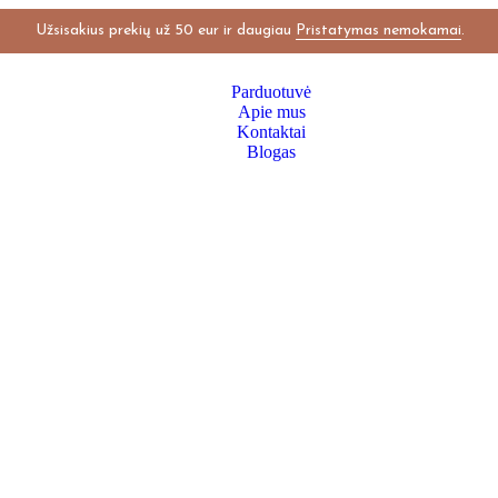
Užsisakius prekių už 50 eur ir daugiau
Pristatymas nemokamai
.
Parduotuvė
Apie mus
Kontaktai
Blogas