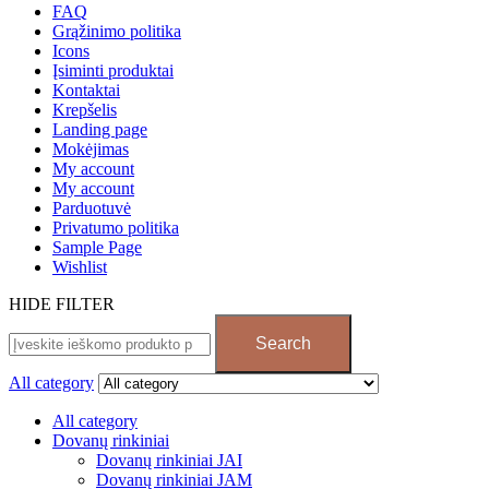
FAQ
Grąžinimo politika
Icons
Įsiminti produktai
Kontaktai
Krepšelis
Landing page
Mokėjimas
My account
My account
Parduotuvė
Privatumo politika
Sample Page
Wishlist
HIDE FILTER
Search
All category
All category
Dovanų rinkiniai
Dovanų rinkiniai JAI
Dovanų rinkiniai JAM